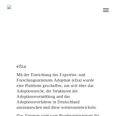
Skip
Menu
to
main
content
efza
Mit der Einrichtung des Expertise- und
Forschungszentrums Adoption (efza) wurde
eine Plattform geschaffen, um sich über das
Adoptionsrecht, die Strukturen der
Adoptionsvermittlung und das
Adoptionsverfahren in Deutschland
auszutauschen und diese weiterzuentwickeln.
Das Zentrum wird vom Bundesministerium für